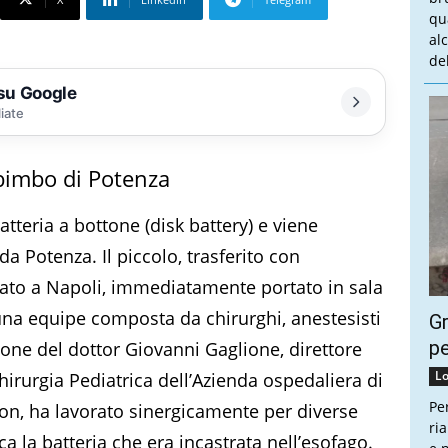
qu
al
del
 su Google
liate
bimbo di Potenza
teria a bottone (disk battery) e viene
a Potenza. Il piccolo, trasferito con
ivato a Napoli, immediatamente portato in sala
una equipe composta da chirurghi, anestesisti
Gr
pe
ione del dottor Giovanni Gaglione, direttore
Lo
irurgia Pediatrica dell’Azienda ospedaliera di
Pe
on, ha lavorato sinergicamente per diverse
ri
 la batteria che era incastrata nell’esofago.