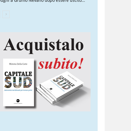
pugni a Grumo Nevano dopo essere uscito...