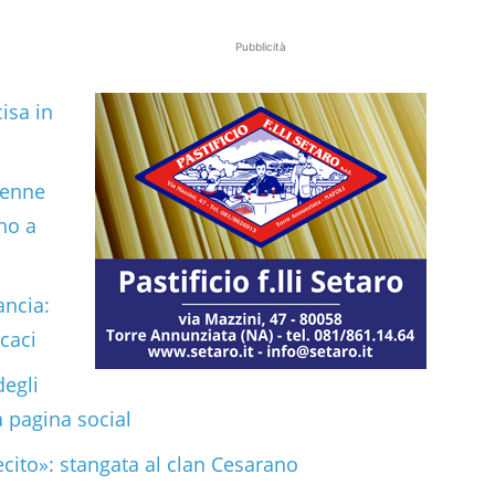
Pubblicità
isa in
ienne
no a
ancia:
caci
degli
a pagina social
lecito»: stangata al clan Cesarano