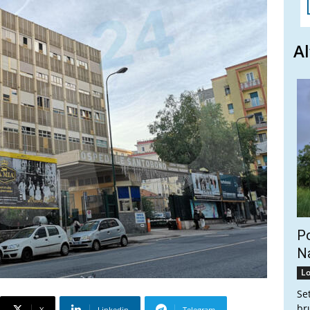
Al
Po
Na
Lo
Se
br
X
Linkedin
Telegram