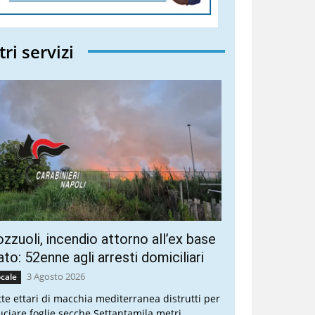
tri servizi
zzuoli, incendio attorno all’ex base
to: 52enne agli arresti domiciliari
3 Agosto 2026
cale
tte ettari di macchia mediterranea distrutti per
uciare foglie secche Settantamila metri