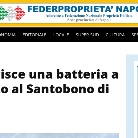
ONOMIA
EDITORIALE
LOCALE
SUPER SUD
CULTURA
SP
isce una batteria a
to al Santobono di