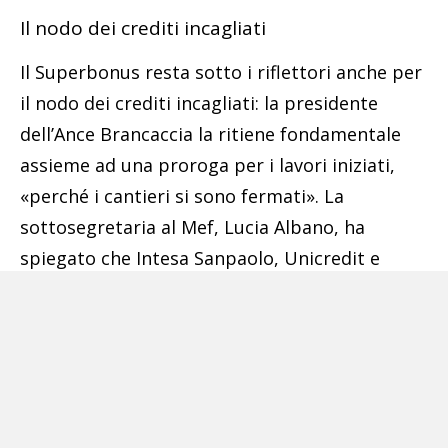
Il nodo dei crediti incagliati
Il Superbonus resta sotto i riflettori anche per
il nodo dei crediti incagliati: la presidente
dell’Ance Brancaccia la ritiene fondamentale
assieme ad una proroga per i lavori iniziati,
«perché i cantieri si sono fermati». La
sottosegretaria al Mef, Lucia Albano, ha
spiegato che Intesa Sanpaolo, Unicredit e
Sparkasse «già procedono al riacquisto di tali
crediti, mentre Poste Italiane sta ultimando le
procedure». Per il presidente della Confedilizia,
Giorgio Spaziani Testa, serve «un riordino
degli incentivi per gli interventi sugli immobili
e a una loro impostazione su base