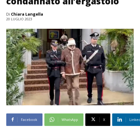
condannato all’ergastolo
Di
Chiara Langella
20 LUGLIO 2023
Facebook
WhatsApp
X
Linke