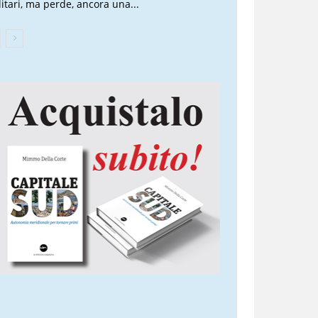
litari, ma perde, ancora una...