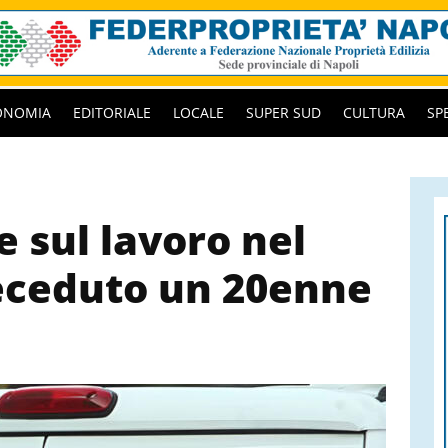
ONOMIA
EDITORIALE
LOCALE
SUPER SUD
CULTURA
SP
 sul lavoro nel
eceduto un 20enne