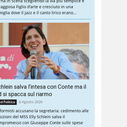
rna in scena scegliendo la via più semplice e
raggiosa Figlio d’arte e cresciuto in una
iglia dove il jazz e il canto lirico erano...
hlein salva l’intesa con Conte ma il
 si spacca sul riarmo
6 Agosto 2026
d Politica
riformisti accusano la segretaria: cedimento alle
sizioni del M5S Elly Schlein salva il
mpromesso con Giuseppe Conte sulle spese