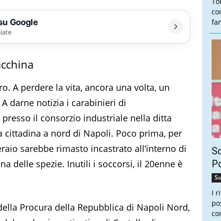
To
co
 su Google
fam
liate
acchina
o. A perdere la vita, ancora una volta, un
A darne notizia i carabinieri di
presso il consorzio industriale nella ditta
la cittadina a nord di Napoli. Poco prima, per
raio sarebbe rimasto incastrato all’interno di
Sc
a delle spezie. Inutili i soccorsi, il 20enne è
Pd
Su
I 
po
della Procura della Repubblica di Napoli Nord,
co