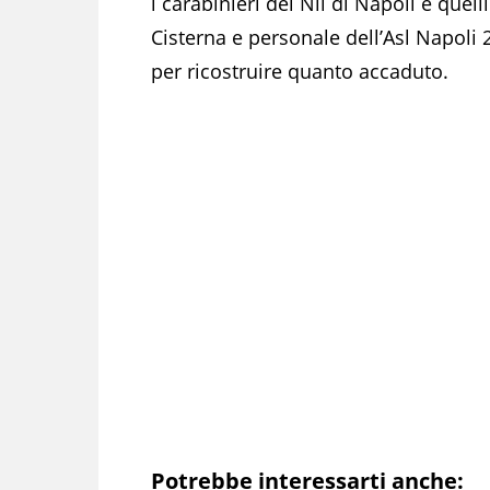
i carabinieri del Nil di Napoli e quell
Cisterna e personale dell’Asl Napoli
per ricostruire quanto accaduto.
Potrebbe interessarti anche: