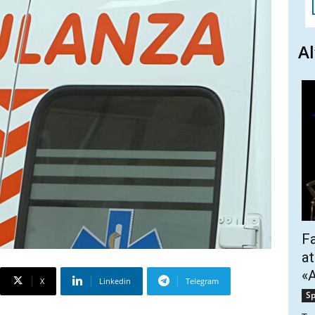
Al
Fa
at
«A
X
Linkedin
Telegram
Sp