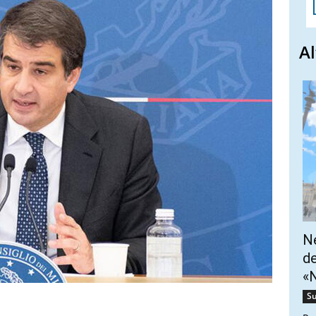
Al
Ne
de
«N
Su