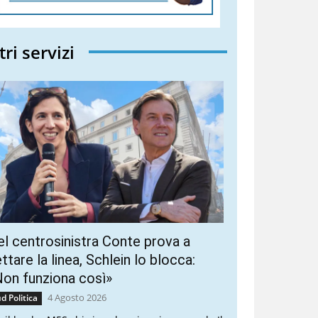
tri servizi
l centrosinistra Conte prova a
ttare la linea, Schlein lo blocca:
on funziona così»
4 Agosto 2026
d Politica