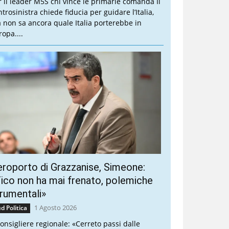
r il leader M5S chi vince le primarie comanda Il
trosinistra chiede fiducia per guidare l’Italia,
 non sa ancora quale Italia porterebbe in
ropa....
roporto di Grazzanise, Simeone:
ico non ha mai frenato, polemiche
rumentali»
1 Agosto 2026
d Politica
 consigliere regionale: «Cerreto passi dalle