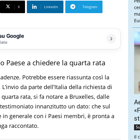
Pe
X
Linkedin
Telegram
cen
ma
Eu
 su Google
liate
o Paese a chiedere la quarta rata
scadenze. Potrebbe essere riassunta così la
’invio da parte dell’Italia della richiesta di
a quarta rata, si fa notare a Bruxelles, dalle
Ae
a testimoniato innanzitutto un dato: che sul
«F
 e in generale con i Paesi membri, è pronta a
st
nga raccontato.
Su
Il