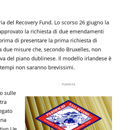
toria del Recovery Fund. Lo scorso 26 giugno la
approvato la richiesta di due emendamenti
 prima di presentare la prima richiesta di
 a due misure che, secondo Bruxelles, non
a del piano dublinese. Il modello irlandese è
a i tempi non saranno brevissimi.
Pubblicità
o sulle
tra
egato
Una
utivo Ue