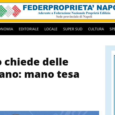
ONOMIA
EDITORIALE
LOCALE
SUPER SUD
CULTURA
SP
o chiede delle
iano: mano tesa