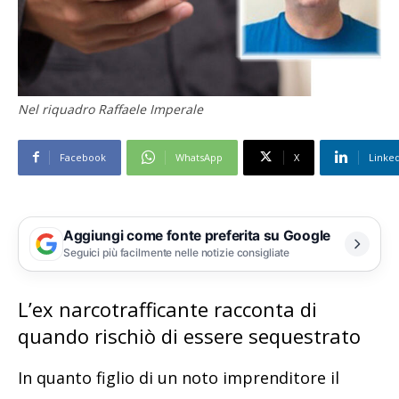
Nel riquadro Raffaele Imperale
Facebook
WhatsApp
X
Linke
Aggiungi come fonte preferita su Google
Seguici più facilmente nelle notizie consigliate
L’ex narcotrafficante racconta di
quando rischiò di essere sequestrato
In quanto figlio di un noto imprenditore il