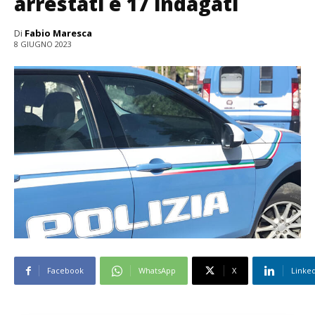
arrestati e 17 indagati
Di
Fabio Maresca
8 GIUGNO 2023
Facebook
WhatsApp
X
Linke