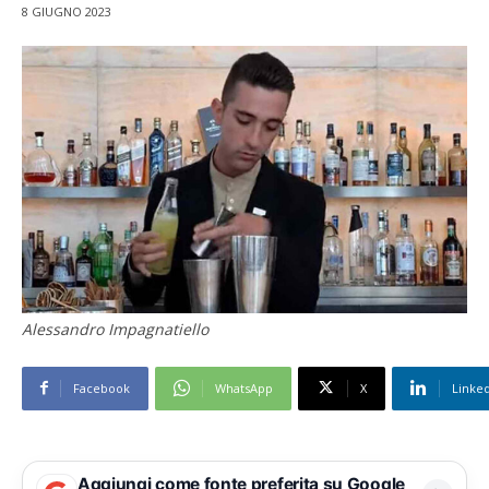
8 GIUGNO 2023
Alessandro Impagnatiello
Facebook
WhatsApp
X
Linke
Aggiungi come fonte preferita su Google