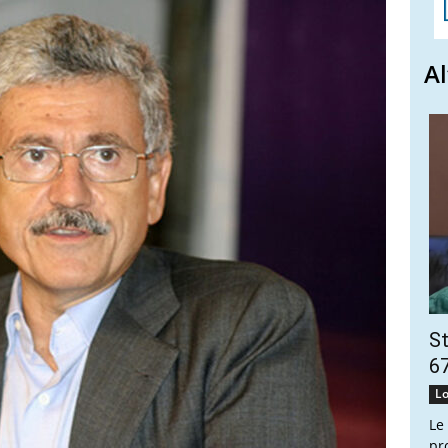
Al
St
67
Lo
Le
pr