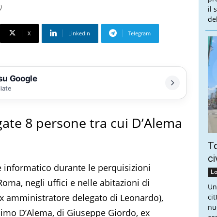
)
il
de
X
Linkedin
Telegram
 su Google
liate
gate 8 persone tra cui D’Alema
To
ci
le informatico durante le perquisizioni
Lo
oma, negli uffici e nelle abitazioni di
Un
ex amministratore delegato di Leonardo),
ci
nu
simo D’Alema, di Giuseppe Giordo, ex