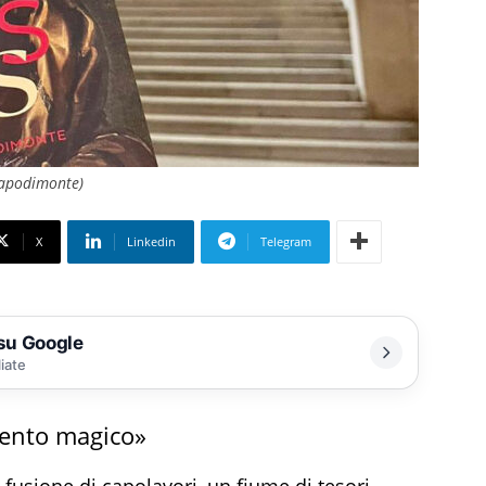
Capodimonte)
X
Linkedin
Telegram
 su Google
liate
mento magico»
fusione di capolavori, un fiume di tesori