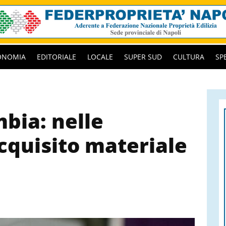
ONOMIA
EDITORIALE
LOCALE
SUPER SUD
CULTURA
SP
bia: nelle
cquisito materiale