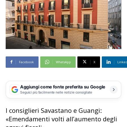
Facebook
WhatsApp
X
Linke
Aggiungi come fonte preferita su Google
Seguici più facilmente nelle notizie consigliate
I consiglieri Savastano e Guangi:
«Emendamenti volti all’aumento degli