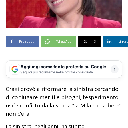
Facebook
WhatsApp
X
Linke
Aggiungi come fonte preferita su Google
Seguici più facilmente nelle notizie consigliate
Craxi provò a riformare la sinistra cercando
di coniugare meriti e bisogni, l’esperimento
uscì sconfitto dalla storia “la Milano da bere”
non c’era
La sinistra, negli anni, ha subito