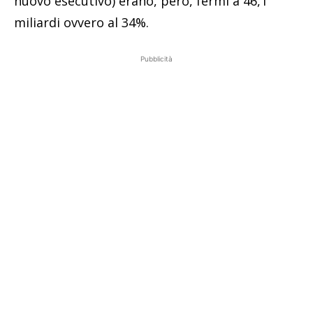
nuovo esecutivo) erano, però, fermi a 46,1
miliardi ovvero al 34%.
Pubblicità