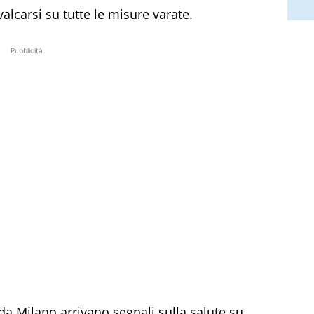
valcarsi su tutte le misure varate.
Pubblicità
 da Milano arrivano segnali sulla salute su