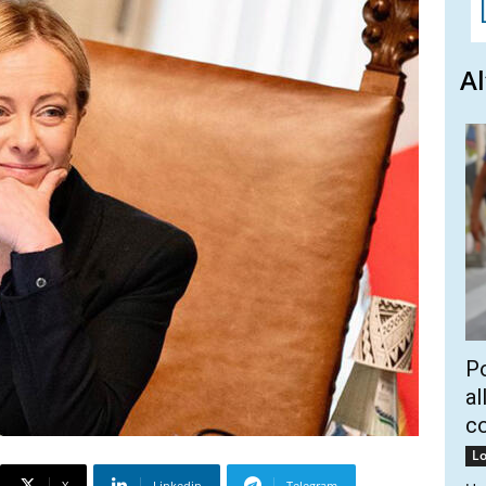
Al
Po
al
c
Lo
X
Linkedin
Telegram