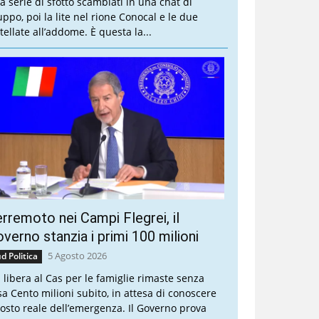
a serie di sfottò scambiati in una chat di
uppo, poi la lite nel rione Conocal e le due
tellate all’addome. È questa la...
rremoto nei Campi Flegrei, il
verno stanzia i primi 100 milioni
5 Agosto 2026
d Politica
a libera al Cas per le famiglie rimaste senza
sa Cento milioni subito, in attesa di conoscere
 costo reale dell’emergenza. Il Governo prova