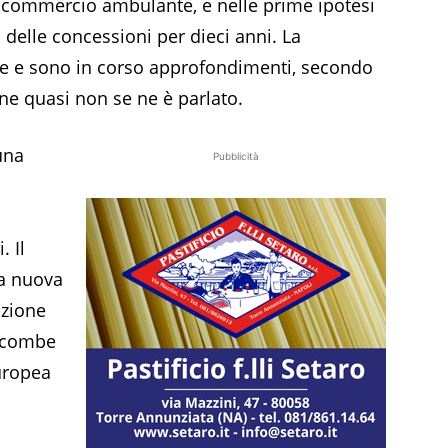
l commercio ambulante, e nelle prime ipotesi
 delle concessioni per dieci anni. La
te e sono in corso approfondimenti, secondo
one quasi non se ne è parlato.
una
Pubblicità
. Il
na nuova
azione
incombe
europea