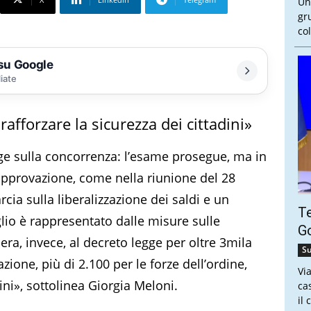
Un
gr
col
 su Google
liate
rafforzare la sicurezza dei cittadini»
gge sulla concorrenza: l’esame prosegue, ma in
l’approvazione, come nella riunione del 28
cia sulla liberalizzazione dei saldi e un
Te
lio è rappresentato dalle misure sulle
Go
era, invece, al decreto legge per oltre 3mila
Su
ione, più di 2.100 per le forze dell’ordine,
Vi
dini», sottolinea Giorgia Meloni.
ca
il