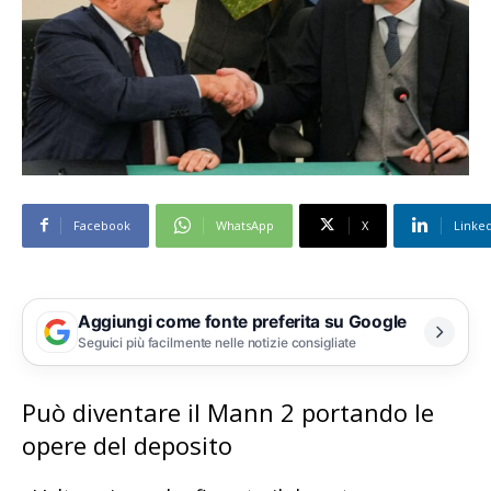
Facebook
WhatsApp
X
Linke
Aggiungi come fonte preferita su Google
Seguici più facilmente nelle notizie consigliate
Può diventare il Mann 2 portando le
opere del deposito