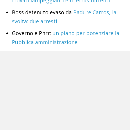
trovati lampeggianti e ricetrasmittenti
Boss detenuto evaso da
Badu ‘e Carros, la
svolta: due arresti
Governo e Pnrr:
un piano per potenziare la
Pubblica amministrazione
Conquisteremo il
rispetto dell’Ue solo
quando riusciremo a far fronte comune, in
difesa dell’Italia e degli italiani
Tags:
Camorra
Pasquale Tortora