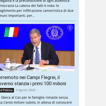
 legalità è la precondizione di ogni autentica
mocrazia La catena dei fatti è nota: lo
ioglimento per infiltrazione camorristica di due
muni importanti, per...
rremoto nei Campi Flegrei, il
verno stanzia i primi 100 milioni
5 Agosto 2026
d Politica
a libera al Cas per le famiglie rimaste senza
sa Cento milioni subito, in attesa di conoscere