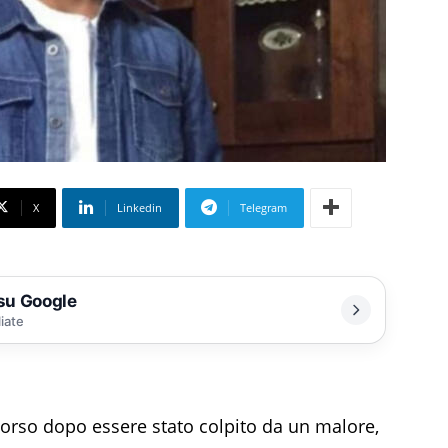
X
Linkedin
Telegram
 su Google
liate
corso dopo essere stato colpito da un malore,