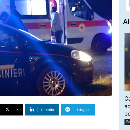
Al
Ca
ad
X
Linkedin
Telegram
po
Ed