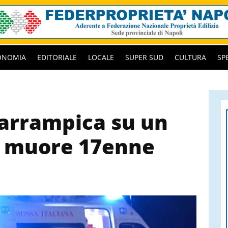
ONOMIA
EDITORIALE
LOCALE
SUPER SUD
CULTURA
SP
 arrampica su un
: muore 17enne