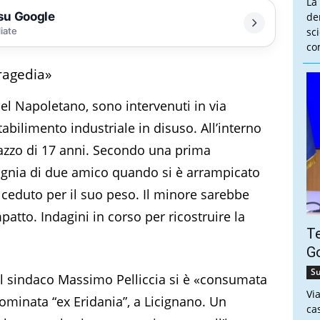
La
 su Google
de
liate
sc
co
tragedia»
nel Napoletano, sono intervenuti in via
abilimento industriale in disuso. All’interno
gazzo di 17 anni. Secondo una prima
pagnia di due amico quando si è arrampicato
a ceduto per il suo peso. Il minore sarebbe
patto. Indagini in corso per ricostruire la
Te
Go
Su
 il sindaco Massimo Pelliccia si è «consumata
Vi
nominata “ex Eridania”, a Licignano. Un
ca