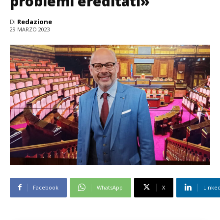
problemi ereditati»
Di
Redazione
29 MARZO 2023
Facebook
WhatsApp
X
Linke