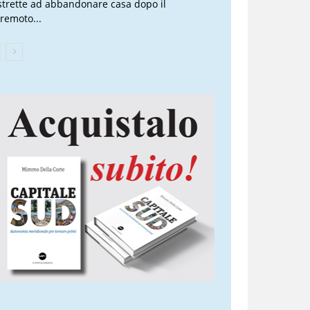
strette ad abbandonare casa dopo il
rremoto...