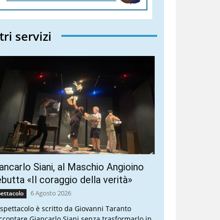
tri servizi
ancarlo Siani, al Maschio Angioino
butta «Il coraggio della verità»
6 Agosto 2026
ettacolo
 spettacolo è scritto da Giovanni Taranto
ccontare Giancarlo Siani senza trasformarlo in