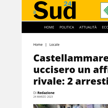
HOME
POLITICA
ATTUALITÀ
EC
Home
Locale
Castellammare 
uccisero un affi
rivale: 2 arres
Di
Redazione
24 MARZO 2023