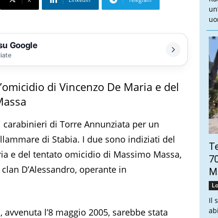
un
uo
 su Google
liate
l’omicidio di Vincenzo De Maria e del
Massa
 carabinieri di Torre Annunziata per un
lammare di Stabia. I due sono indiziati del
Te
ria e del tentato omicidio di Massimo Massa,
70
il clan D’Alessandro, operante in
Mo
Lo
Il 
ab
ia, avvenuta l’8 maggio 2005, sarebbe stata