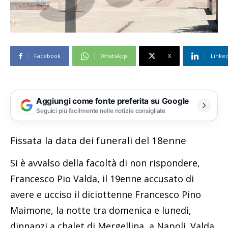
Facebook
WhatsApp
X
Linke
Aggiungi come fonte preferita su Google
Seguici più facilmente nelle notizie consigliate
Fissata la data dei funerali del 18enne
Si è avvalso della facoltà di non rispondere,
Francesco Pio Valda, il 19enne accusato di
avere e ucciso il diciottenne Francesco Pino
Maimone, la notte tra domenica e lunedì,
dinnanzi a chalet di Mergellina, a Napoli. Valda