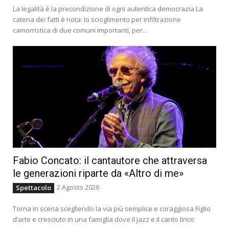
La legalità è la precondizione di ogni autentica democrazia La
catena dei fatti è nota: lo scioglimento per infiltrazione
camorristica di due comuni importanti, per...
Fabio Concato: il cantautore che attraversa
le generazioni riparte da «Altro di me»
2 Agosto 2026
Spettacolo
Torna in scena scegliendo la via più semplice e coraggiosa Figlio
d’arte e cresciuto in una famiglia dove il jazz e il canto lirico