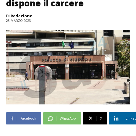
dispone il carcere
Di
Redazione
23 MARZO 2023
Facebook
WhatsApp
X
Linke