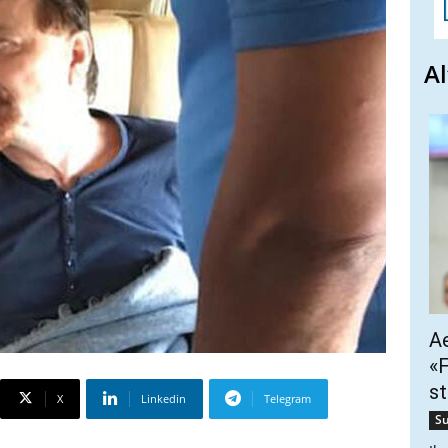
Al
Ae
«F
st
X
Linkedin
Telegram
Su