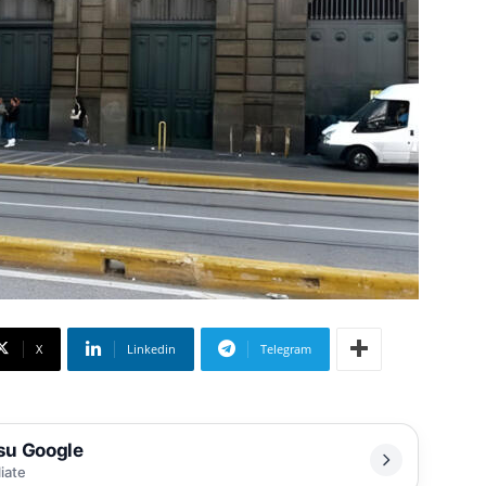
X
Linkedin
Telegram
 su Google
liate