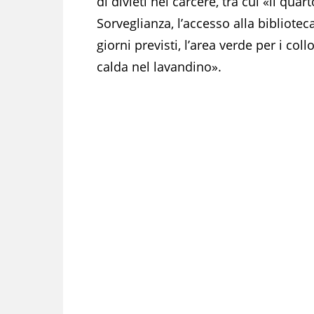
di divieti nel carcere, tra cui «il quar
Sorveglianza, l’accesso alla bibliote
giorni previsti, l’area verde per i coll
calda nel lavandino».