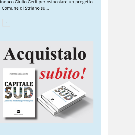
 sindaco Giulio Gerli per ostacolare un progetto
l Comune di Striano su...