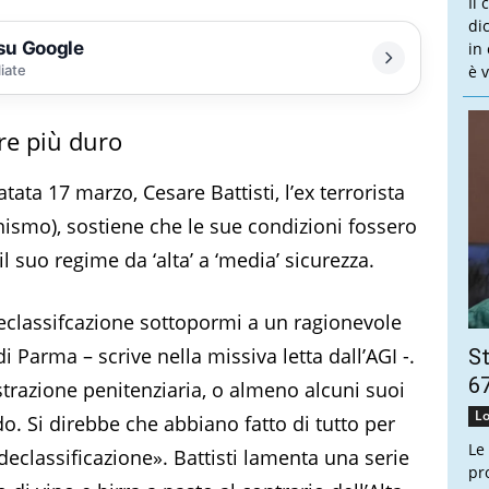
Il
dic
 su Google
in
liate
è v
ere più duro
tata 17 marzo, Cesare Battisti, l’ex terrorista
nismo), sostiene che le sue condizioni fossero
l suo regime da ‘alta’ a ‘media’ sicurezza.
eclassifcazione sottopormi a un ragionevole
 Parma – scrive nella missiva letta dall’AGI -.
St
67
razione penitenziaria, o almeno alcuni suoi
Lo
do. Si direbbe che abbiano fatto di tutto per
Le
eclassificazione». Battisti lamenta una serie
pr