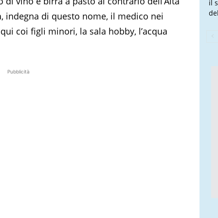
to di vino e birra a pasto al contrario dell’Alta
il
de
ca, indegna di questo nome, il medico nei
oqui coi figli minori, la sala hobby, l’acqua
Pubblicità