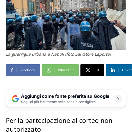
La guerriglia urbana a Napoli (foto Salvatore Laporta)
Facebook
WhatsApp
X
Linke
Aggiungi come fonte preferita su Google
Seguici più facilmente nelle notizie consigliate
Per la partecipazione al corteo non
autorizzato