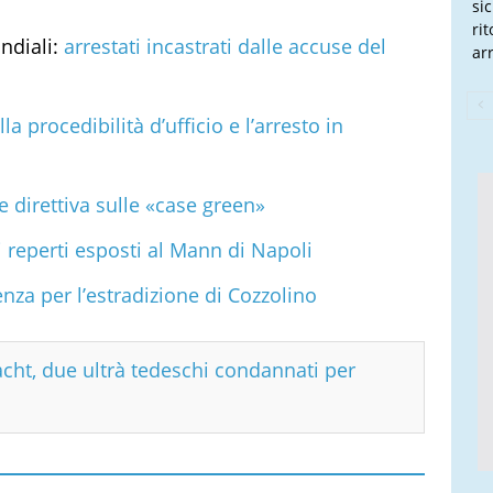
si
ri
ndiali:
arrestati incastrati dalle accuse del
arr
lla procedibilità d’ufficio e l’arresto in
le direttiva sulle «case green»
 reperti esposti al Mann di Napoli
nza per l’estradizione di Cozzolino
acht, due ultrà tedeschi condannati per