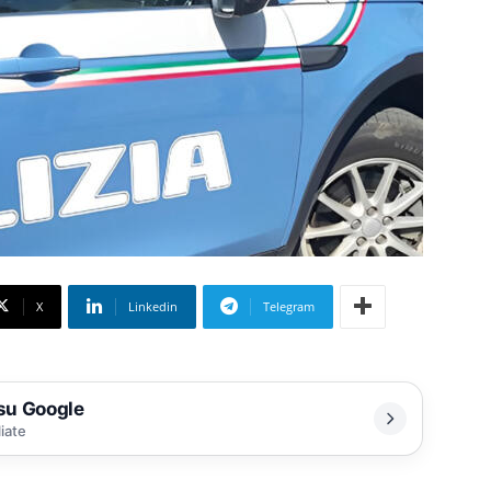
X
Linkedin
Telegram
 su Google
liate