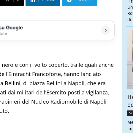
Il
Un
Ro
di
 su Google
liate
nero e con il volto coperto, tra le quali anche
dell’Eintracht Francoforte, hanno lanciato
a Bellini, di piazza Bellini a Napoli, che era
ati dai militari dell’Esercito posti a vigilanza,
It
arabinieri del Nucleo Radiomobile di Napoli
co
uto.
Su
Me
imp