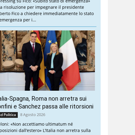
 pressing su Fico: «Subito stato di emergenza»
a risoluzione per impegnare il presidente
berto Fico a chiedere immediatamente lo stato
 emergenza per i...
alia-Spagna, Roma non arretra sui
nfini e Sanchez passa alle ritorsioni
8 Agosto 2026
d Politica
loni: «Non accettiamo ultimatum né
osizioni dall’estero» L’Italia non arretra sulla