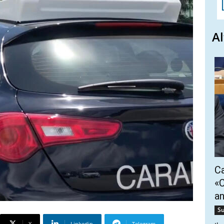
Al
Ca
«C
a
Su
X
Linkedin
Telegram