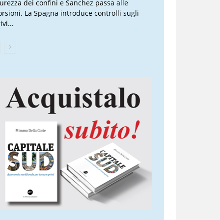
curezza dei confini e Sanchez passa alle
torsioni. La Spagna introduce controlli sugli
ivi...