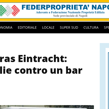
ONOMIA
EDITORIALE
LOCALE
SUPER SUD
CULTURA
SP
tras Eintracht:
glie contro un bar