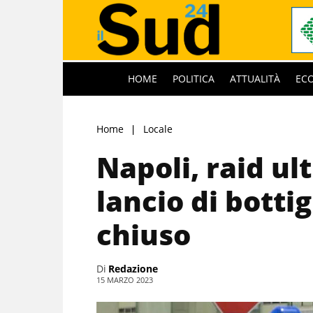
HOME
POLITICA
ATTUALITÀ
EC
Home
Locale
Napoli, raid ul
lancio di botti
chiuso
Di
Redazione
15 MARZO 2023