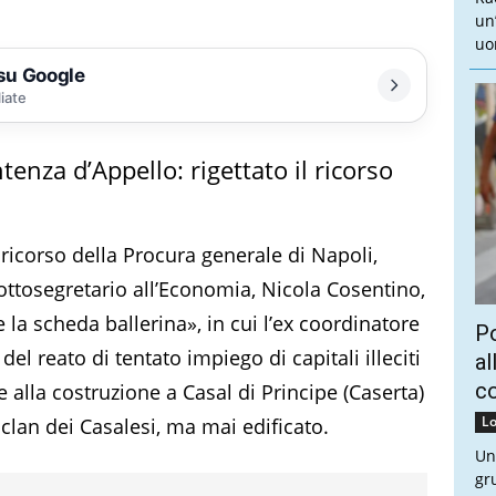
un
uo
 su Google
liate
enza d’Appello: rigettato il ricorso
 ricorso della Procura generale di Napoli,
ottosegretario all’Economia, Nicola Cosentino,
 la scheda ballerina», in cui l’ex coordinatore
Po
el reato di tentato impiego di capitali illeciti
al
c
 alla costruzione a Casal di Principe (Caserta)
Lo
clan dei Casalesi, ma mai edificato.
Un
gr