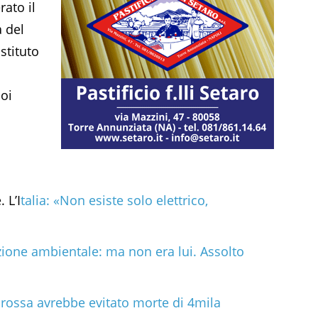
rato il
a del
stituto
poi
 L’I
talia: «Non esiste solo elettrico,
zione ambientale: ma non era lui. Assolto
rossa avrebbe evitato morte di 4mila