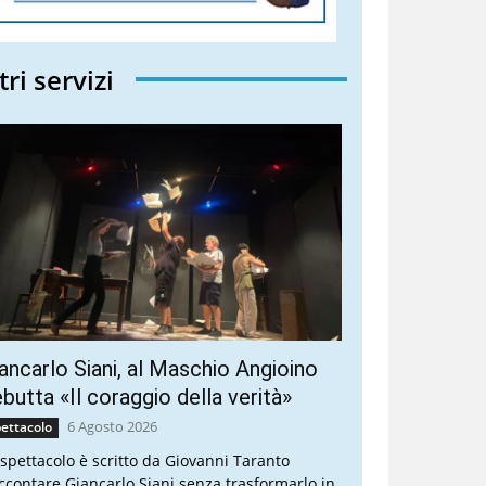
tri servizi
ancarlo Siani, al Maschio Angioino
butta «Il coraggio della verità»
6 Agosto 2026
ettacolo
 spettacolo è scritto da Giovanni Taranto
ccontare Giancarlo Siani senza trasformarlo in