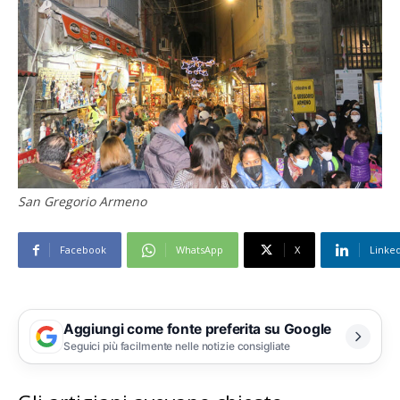
San Gregorio Armeno
Facebook
WhatsApp
X
Linke
Aggiungi come fonte preferita su Google
Seguici più facilmente nelle notizie consigliate