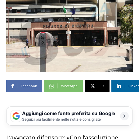
Facebook
WhatsApp
X
Linke
Aggiungi come fonte preferita su Google
Seguici più facilmente nelle notizie consigliate
L’avvocato difensore: «Con l’assoluzione