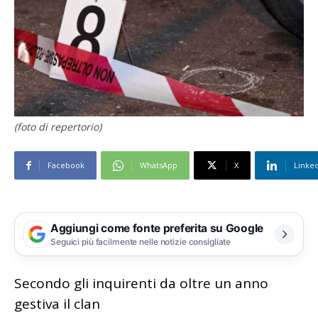
(foto di repertorio)
Facebook
WhatsApp
X
Linke
Aggiungi come fonte preferita su Google
Seguici più facilmente nelle notizie consigliate
Secondo gli inquirenti da oltre un anno
gestiva il clan