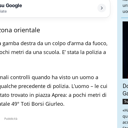
 su Google
un
uo
liate
 zona orientale
la gamba destra da un colpo d’arma da fuoco,
ochi metri da una scuola. E’ stata la polizia a
ali controlli quando ha visto un uomo a
 qualche precedente di polizia. L’uomo – le cui
Do
G
ato trovato in piazza Aprea: a pochi metri di
Su
atale 49° Toti Borsi Giurleo.
«H
qu
Pubblicità
ac