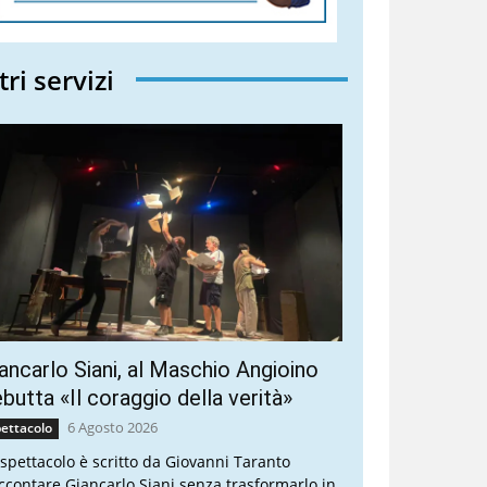
tri servizi
ancarlo Siani, al Maschio Angioino
butta «Il coraggio della verità»
6 Agosto 2026
ettacolo
 spettacolo è scritto da Giovanni Taranto
ccontare Giancarlo Siani senza trasformarlo in