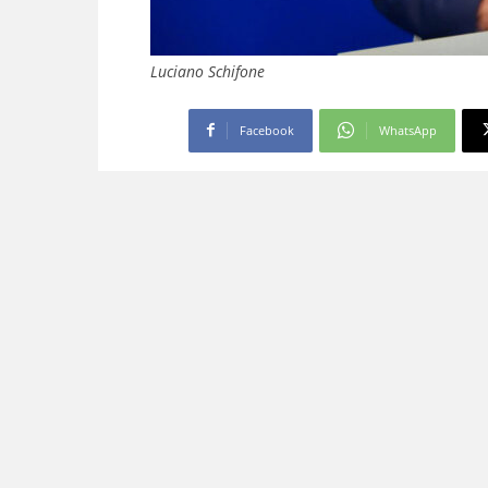
Luciano Schifone
Facebook
WhatsApp
Aggiungi come fonte preferita
Seguici più facilmente nelle notizie consig
Il dirigente nazionale di FdI:
per risolvere il problema e aiu
«Finalmente lo Stato ha deciso di far
che questa mattina hanno messo le co
occupazioni abusive non sono toller