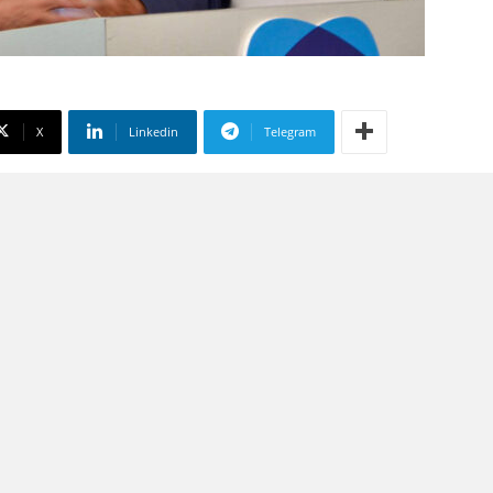
X
Linkedin
Telegram
 su Google
liate
 «Serve fermezza ma anche prevenzione
tare le persone in difficoltà»
e lo Stato. Un plauso alle Forze dell’Ordine
se in chiaro: le leggi vanno rispettate e le
ate. È una questione anche di convivenza