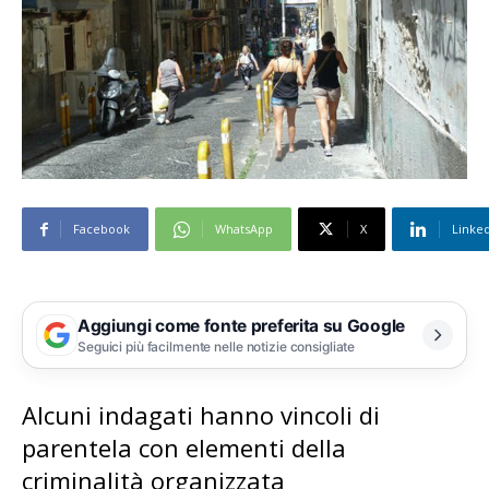
Facebook
WhatsApp
X
Linke
Aggiungi come fonte preferita su Google
Seguici più facilmente nelle notizie consigliate
Alcuni indagati hanno vincoli di
parentela con elementi della
criminalità organizzata