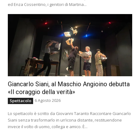
ed Enza Cossentino, i genitori di Martina...
Giancarlo Siani, al Maschio Angioino debutta
«Il coraggio della verità»
6 Agosto 2026
Spettacolo
Lo spettacolo è scritto da Giovanni Taranto Raccontare Giancarlo
Siani senza trasformarlo in un’icona distante, restituendone
invece il volto di uomo, collega e amico. È...