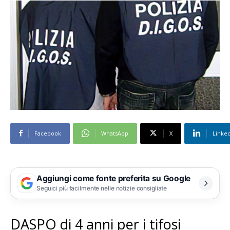
Facebook
WhatsApp
X
Linke
Aggiungi come fonte preferita su Google
Seguici più facilmente nelle notizie consigliate
DASPO di 4 anni per i tifosi