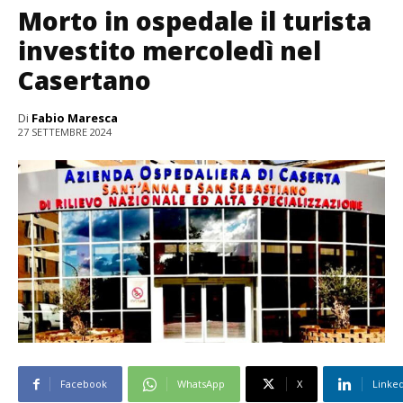
Morto in ospedale il turista
investito mercoledì nel
Casertano
Di
Fabio Maresca
27 SETTEMBRE 2024
Facebook
WhatsApp
X
Linke