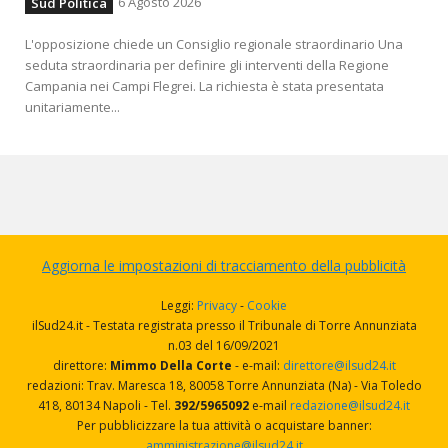
6 Agosto 2026
Sud Politica
L'opposizione chiede un Consiglio regionale straordinario Una
seduta straordinaria per definire gli interventi della Regione
Campania nei Campi Flegrei. La richiesta è stata presentata
unitariamente...
Aggiorna le impostazioni di tracciamento della pubblicità
Leggi:
Privacy
-
Cookie
ilSud24.it - Testata registrata presso il Tribunale di Torre Annunziata
n.03 del 16/09/2021
direttore:
Mimmo Della Corte
- e-mail:
direttore@ilsud24.it
redazioni: Trav. Maresca 18, 80058 Torre Annunziata (Na) - Via Toledo
418, 80134 Napoli - Tel.
392/5965092
e-mail
redazione@ilsud24.it
Per pubblicizzare la tua attività o acquistare banner:
amministrazione@ilsud24.it