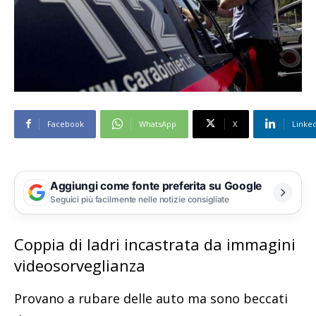
Facebook
WhatsApp
X
Linke
Aggiungi come fonte preferita su Google
Seguici più facilmente nelle notizie consigliate
Coppia di ladri incastrata da immagini
videosorveglianza
Provano a rubare delle auto ma sono beccati