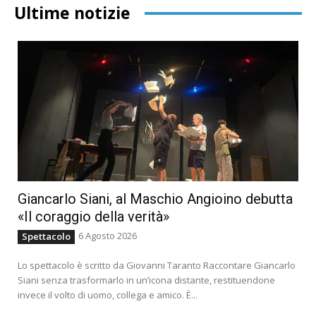
Ultime notizie
Giancarlo Siani, al Maschio Angioino debutta
«Il coraggio della verità»
6 Agosto 2026
Spettacolo
Lo spettacolo è scritto da Giovanni Taranto Raccontare Giancarlo
Siani senza trasformarlo in un’icona distante, restituendone
invece il volto di uomo, collega e amico. È...