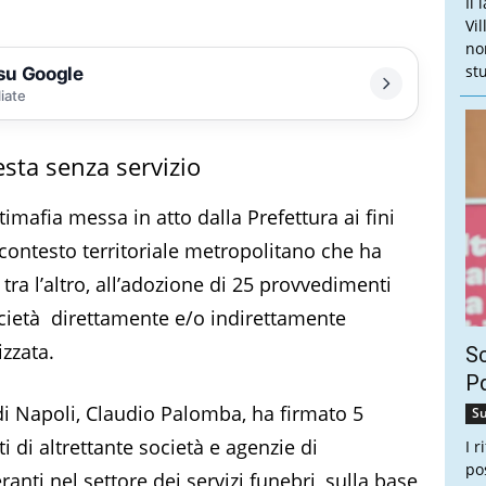
Il
Vi
no
stu
 su Google
liate
esta senza servizio
imafia messa in atto dalla Prefettura ai fini
 contesto territoriale metropolitano che ha
, tra l’altro, all’adozione di 25 provvedimenti
 società direttamente e/o indirettamente
zzata.
Sc
Pd
o di Napoli, Claudio Palomba, ha firmato 5
Su
 di altrettante società e agenzie di
I 
po
nti nel settore dei servizi funebri, sulla base