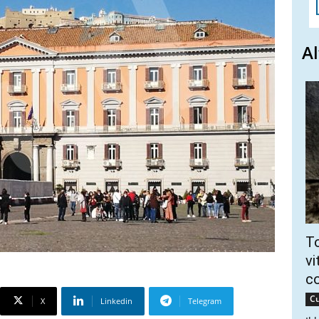
Al
To
vi
c
Cu
X
Linkedin
Telegram