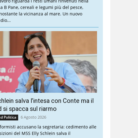
 lavoro riguarda i resti umani rinvenuti nella
lla B Pane, cereali e legumi più del pesce,
nostante la vicinanza al mare. Un nuovo
dio...
hlein salva l’intesa con Conte ma il
 si spacca sul riarmo
6 Agosto 2026
d Politica
riformisti accusano la segretaria: cedimento alle
sizioni del M5S Elly Schlein salva il