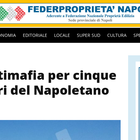
ONOMIA
EDITORIALE
LOCALE
SUPER SUD
CULTURA
SP
ntimafia per cinque
i del Napoletano