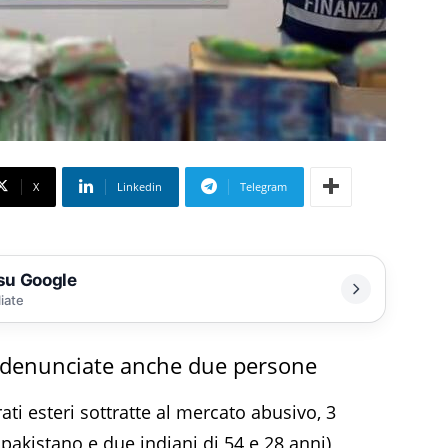
X
Linkedin
Telegram
 su Google
liate
a: denunciate anche due persone
ati esteri sottratte al mercato abusivo, 3
pakistano e due indiani di 54 e 28 anni)