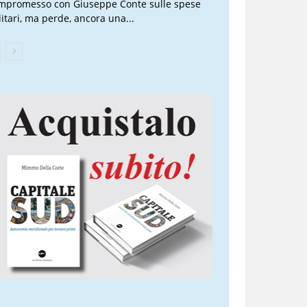
mpromesso con Giuseppe Conte sulle spese
litari, ma perde, ancora una...