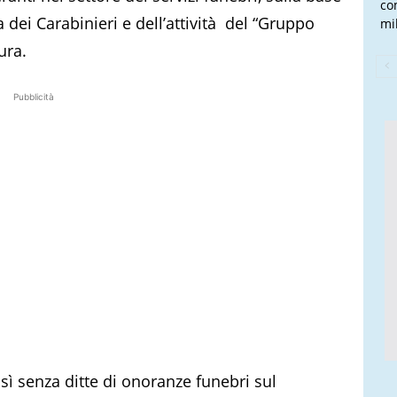
co
 dei Carabinieri e dell’attività del “Gruppo
mi
ura.
Pubblicità
osì senza ditte di onoranze funebri sul