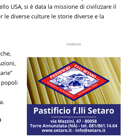
llo USA, si è data la missione di civilizzare il
 le diverse culture le storie diverse e la
i
Pubblicità
iche,
uzioni,
arie”
 popoli
a.
a