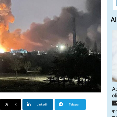
Al
Ac
cl
Lo
X
Linkedin
Telegram
Ip
gr