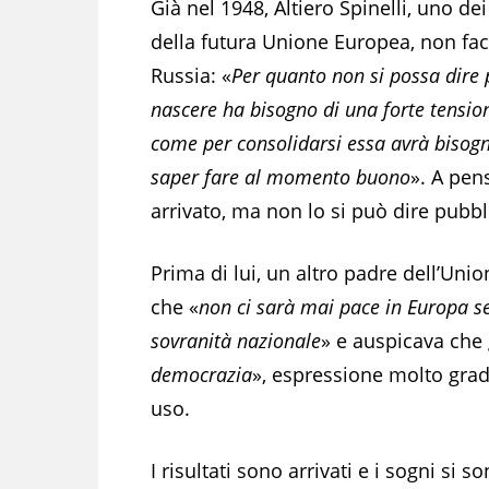
Già nel 1948, Altiero Spinelli, uno dei
della futura Unione Europea, non fac
Russia: «
Per quanto non si possa dire p
nascere ha bisogno di una forte tensio
come per consolidarsi essa avrà bisogn
saper fare al momento buono
». A pen
arrivato, ma non lo si può dire pubb
Prima di lui, un altro padre dell’Uni
che «
non ci sarà mai pace in Europa se 
sovranità nazionale
» e auspicava che g
democrazia
», espressione molto grad
uso.
I risultati sono arrivati e i sogni si