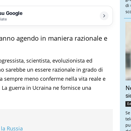
di
sco
 su Google
liate
stanno agendo in maniera razionale e
ressista, scientista, evoluzionista ed
o sarebbe un essere razionale in grado di
rova sempre meno conferme nella vita reale e
. La guerra in Ucraina ne fornisce una
Ne
si
Ed
Se
te
pu
 la Russia