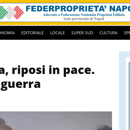
ONOMIA
EDITORIALE
LOCALE
SUPER SUD
CULTURA
SP
, riposi in pace.
 guerra