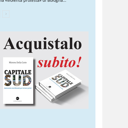
lla «violenta protesta» di Bologna...