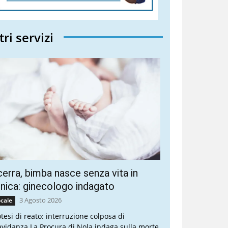
tri servizi
erra, bimba nasce senza vita in
inica: ginecologo indagato
3 Agosto 2026
cale
otesi di reato: interruzione colposa di
avidanza La Procura di Nola indaga sulla morte