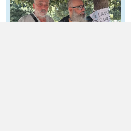
Nuova ordinanza anti-movida, scatta la
protesta: «Il lavoro non è un gioco»
30 Luglio 2026
Locale
Il Comune ha emanato il provvedimento a un’ora
dall’entrata in vigore Presidio fuori da Palazzo San
Giacomo dei gestori dei locali colpiti dalla nuova
ordinanza...