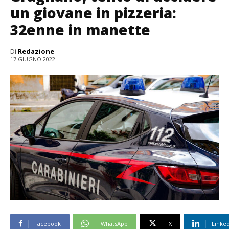
un giovane in pizzeria:
32enne in manette
Di
Redazione
17 GIUGNO 2022
Facebook
WhatsApp
X
Linke