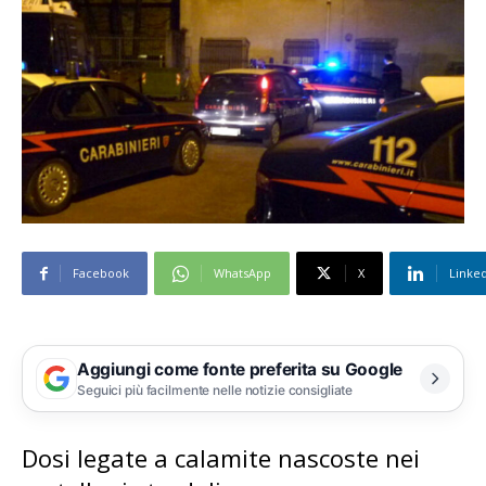
Facebook
WhatsApp
X
Linke
Aggiungi come fonte preferita su Google
Seguici più facilmente nelle notizie consigliate
Dosi legate a calamite nascoste nei