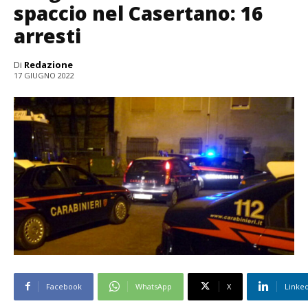
spaccio nel Casertano: 16
arresti
Di
Redazione
17 GIUGNO 2022
Facebook
WhatsApp
X
Linke