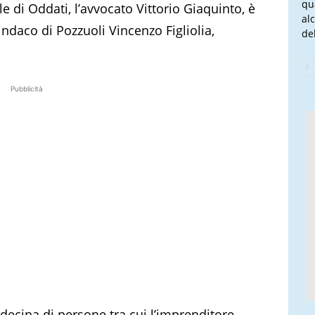
qu
e di Oddati, l’avvocato Vittorio Giaquinto, è
al
indaco di Pozzuoli Vincenzo Figliolia,
del
Pubblicità
decina di persone tra cui l’imprenditore