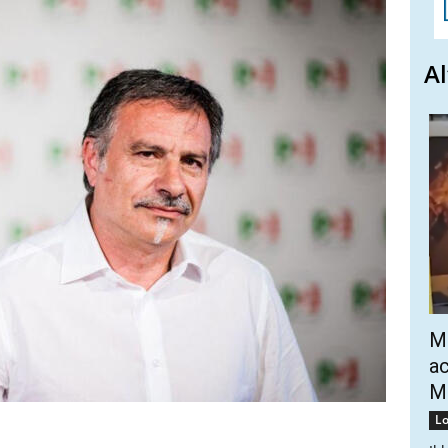
Al
Mo
ac
Mo
Lo