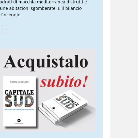
adrati di macchia mediterranea distrutti e
cune abitazioni sgomberate. È il bilancio
l’incendio...