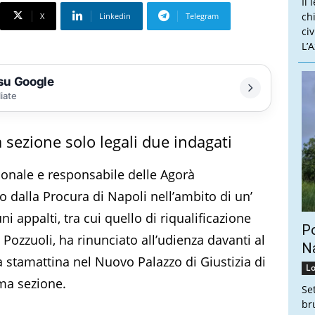
Il 
ch
X
Linkedin
Telegram
ci
L’
 su Google
liate
 sezione solo legali due indagati
ionale e responsabile delle Agorà
 dalla Procura di Napoli nell’ambito di un’
i appalti, tra cui quello di riqualificazione
Po
a Pozzuoli, ha rinunciato all’udienza davanti al
Na
stamattina nel Nuovo Palazzo di Giustizia di
Lo
ima sezione.
Se
br