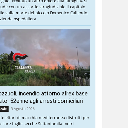
legale: «Evitato un altro dolore alla famiglia» Si
iude con un accordo stragiudiziale il capitolo
vile sulla morte del piccolo Domenico Caliendo.
Azienda ospedaliera...
zzuoli, incendio attorno all’ex base
to: 52enne agli arresti domiciliari
3 Agosto 2026
cale
tte ettari di macchia mediterranea distrutti per
uciare foglie secche Settantamila metri