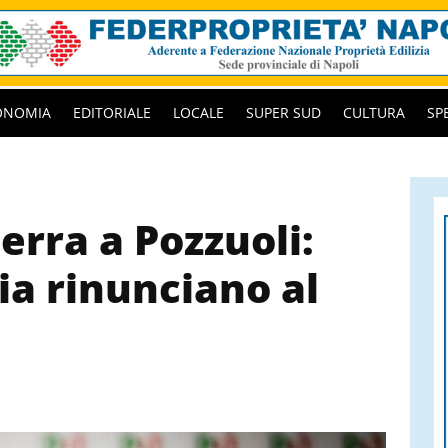
ONOMIA
EDITORIALE
LOCALE
SUPER SUD
CULTURA
SP
erra a Pozzuoli:
lia rinunciano al