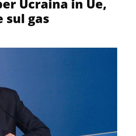
er Ucraina in Ue,
e sul gas