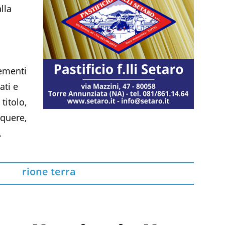
lla
lementi
ati e
 titolo,
nquere,
.
rione terra