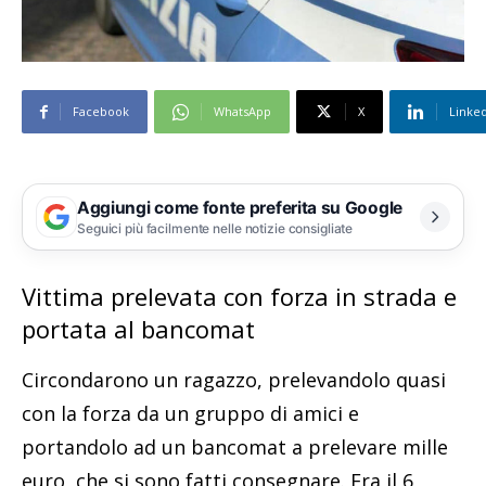
Facebook
WhatsApp
X
Linke
Aggiungi come fonte preferita su Google
Seguici più facilmente nelle notizie consigliate
Vittima prelevata con forza in strada e
portata al bancomat
Circondarono un ragazzo, prelevandolo quasi
con la forza da un gruppo di amici e
portandolo ad un bancomat a prelevare mille
euro, che si sono fatti consegnare. Era il 6