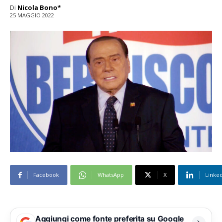
Di
Nicola Bono*
25 MAGGIO 2022
Facebook
WhatsApp
X
Linke
Aggiungi come fonte preferita su Google