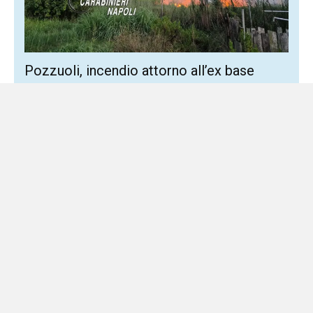
Pozzuoli, incendio attorno all’ex base
Nato: 52enne agli arresti domiciliari
3 Agosto 2026
Locale
Sette ettari di macchia mediterranea distrutti per bruciare
foglie secche Settantamila metri quadrati di macchia
mediterranea distrutti e alcune abitazioni sgomberate. È il
bilancio dell’incendio...