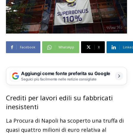
Facebook
WhatsApp
X
Linke
Aggiungi come fonte preferita su Google
Seguici più facilmente nelle notizie consigliate
Crediti per lavori edili su fabbricati
inesistenti
La Procura di Napoli ha scoperto una truffa di
quasi quattro milioni di euro relativa al