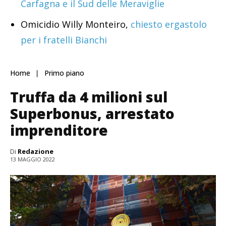
Carfagna e il Sud delle Meraviglie
Omicidio Willy Monteiro,
chiesto ergastolo
per i fratelli Bianchi
Home
Primo piano
Truffa da 4 milioni sul
Superbonus, arrestato
imprenditore
Di
Redazione
13 MAGGIO 2022