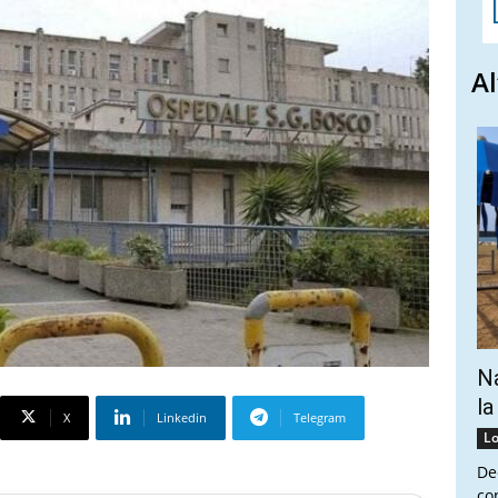
Al
Na
la
X
Linkedin
Telegram
Lo
De
co