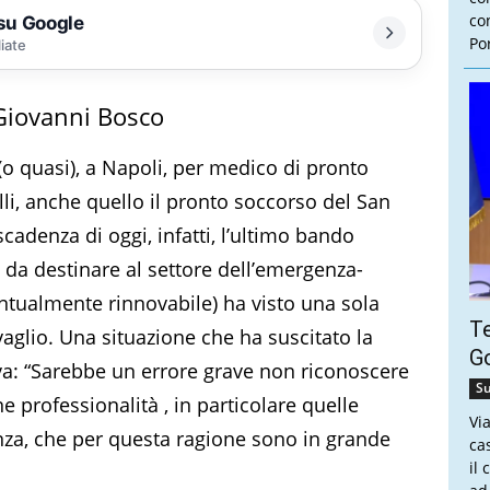
con
 su Google
Por
liate
Giovanni Bosco
o quasi), a Napoli, per medico di pronto
li, anche quello il pronto soccorso del San
cadenza di oggi, infatti, l’ultimo bando
i da destinare al settore dell’emergenza-
ntualmente rinnovabile) ha visto una sola
Te
vaglio. Una situazione che ha suscitato la
Go
iva: “Sarebbe un errore grave non riconoscere
Su
e professionalità , in particolare quelle
Vi
enza, che per questa ragione sono in grande
ca
il