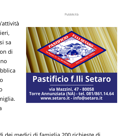
Pubblicità
’attività
eri,
si sa
non di
ono
ubblica
no
o
miglia.
a
i dei medici di famiglia 200 richieste di