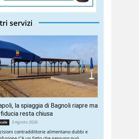
tri servizi
poli, la spiaggia di Bagnoli riapre ma
 fiducia resta chiusa
3 Agosto 2026
cale
cisioni contraddittorie alimentano dubbi e
nfusione C’è un fatto che nessuno può