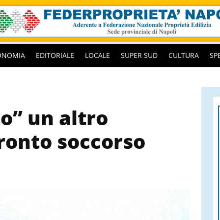
ONOMIA
EDITORIALE
LOCALE
SUPER SUD
CULTURA
SP
o” un altro
ronto soccorso