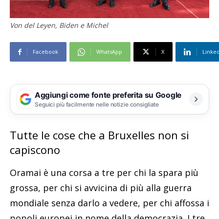
Von del Leyen, Biden e Michel
Facebook
WhatsApp
X
Linke
Aggiungi come fonte preferita su Google
Seguici più facilmente nelle notizie consigliate
Tutte le cose che a Bruxelles non si
capiscono
Oramai è una corsa a tre per chi la spara più
grossa, per chi si avvicina di più alla guerra
mondiale senza darlo a vedere, per chi affossa i
popoli europei in nome della democrazia. I tre