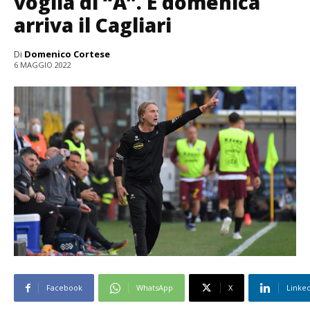
voglia di “A”. E domenica
arriva il Cagliari
Di
Domenico Cortese
6 MAGGIO 2022
Facebook
WhatsApp
X
Linke