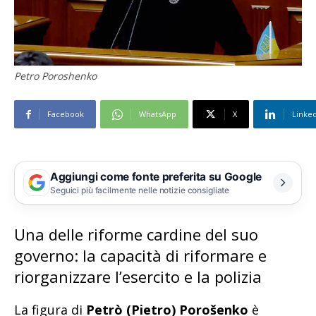
Petro Poroshenko
Facebook
WhatsApp
X
Linke
Aggiungi come fonte preferita su Google
Seguici più facilmente nelle notizie consigliate
Una delle riforme cardine del suo
governo: la capacità di riformare e
riorganizzare l’esercito e la polizia
La figura di
Petrò (Pietro) Porošenko
è