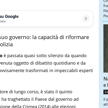
Ci
fr
Fl
Poz
 su Google
liate
suo governo: la capacità di riformare
olizia
ko
è passata quasi sotto silenzio da quando
ivenuta oggetto di dibattito quotidiano e da
vvisamente trasformati in impeccabili esperti
Na
e 
ore di lungo corso, è stato il quinto
Lo
e ha traghettato il Paese dal governo ad
Il
at
ione della Crimea (2014) alle elezioni