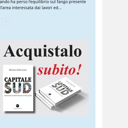
ando ha perso l’equilibrio sul fango presente
l’area interessata dai lavori ed...