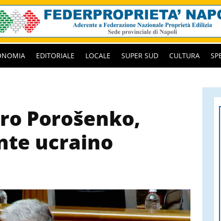
ONOMIA
EDITORIALE
LOCALE
SUPER SUD
CULTURA
SP
tro Porošenko,
nte ucraino