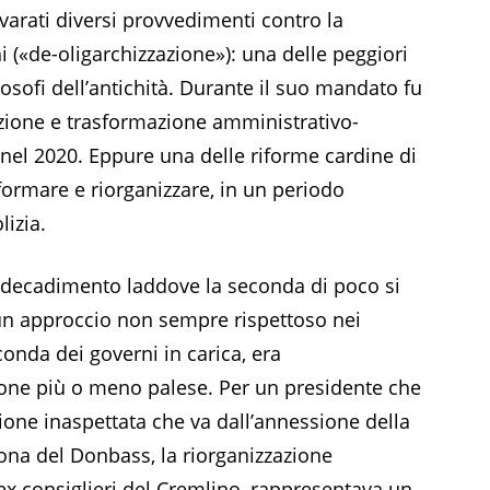
varati diversi provvedimenti contro la
hi («de-oligarchizzazione»): una delle peggiori
osofi dell’antichità. Durante il suo mandato fu
azione e trasformazione amministrativo-
 nel 2020. Eppure una delle riforme cardine di
iformare e riorganizzare, in un periodo
lizia.
i decadimento laddove la seconda di poco si
 un approccio non sempre rispettoso nei
conda dei governi in carica, era
ione più o meno palese. Per un presidente che
zione inaspettata che va dall’annessione della
zona del Donbass, la riorganizzazione
i ex consiglieri del Cremlino, rappresentava un