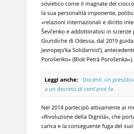
sovietico come il magnate del cioccol
la sua personalità imponente, politi
«relazioni internazionali e diritto int
Ševčenko e addottoratosi in scienze g
Giuridiche di Odessa, dal 2019 guida 
Jevropejs’ka Solidarnist’), antecede
Porošenko» (Blok Petrà Porošenka»).
Leggi anche:
Docenti «in prestito»
a un decreto di cent’anni fa
Nel 2014 partecipò attivamente ai m
«Rivoluzione della Dignità», che por
carica e la conseguente fuga del suo