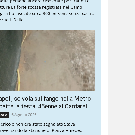
nque persone ancora ricoverate per traumi e
atture La forte scossa registrata nei Campi
egrei ha lasciato circa 300 persone senza casa a
zuoli. Delle...
poli, scivola sul fango nella Metro
batte la testa: 45enne al Cardarelli
6 Agosto 2026
cale
 pericolo non era stato segnalato Stava
traversando la stazione di Piazza Amedeo