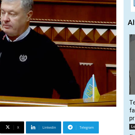
Al
Te
fa
pr
Lo
X
Linkedin
Telegram