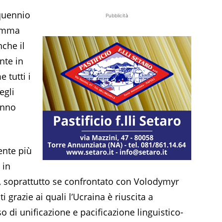
quennio
Pubblicità
somma
che il
nte in
 tutti i
egli
anno
ente più
 in
co, soprattutto se confrontato con Volodymyr
i grazie ai quali l’Ucraina è riuscita a
 di unificazione e pacificazione linguistico-