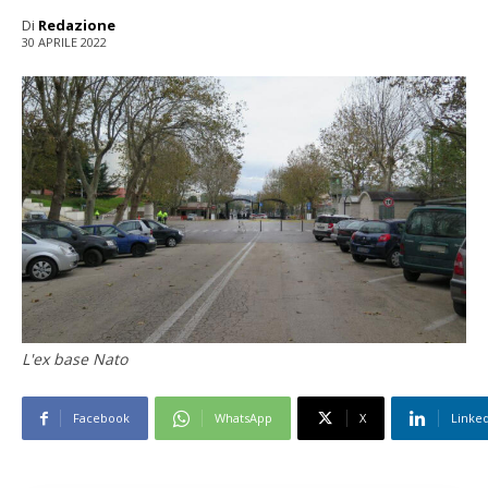
Di
Redazione
30 APRILE 2022
L'ex base Nato
Facebook
WhatsApp
X
Linke