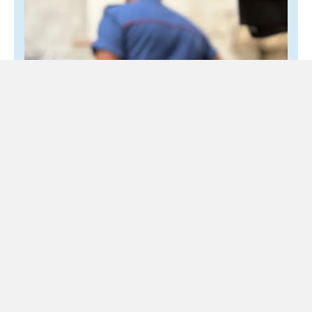
Nessuno può sentirsi esente: per la
sicurezza serve l’impegno di tutti
3 Agosto 2026
Editoriale
Se occorre, dimostriamo di esserci usando il telefono per
chiamare le forze dell’ordine Dopo la pubblicazione, su
queste colonne, all’indomani della «violenta protesta» di
Bologna...