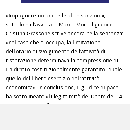
«Impugneremo anche le altre sanzioni»,
sottolinea l’avvocato Marco Mori. Il giudice
Cristina Grassone scrive ancora nella sentenza:
«nel caso che ci occupa, la limitazione
dell’orario di svolgimento dell’attività di
ristorazione determinava la compressione di
un diritto costituzionalmente garantito, quale
quello del libero esercizio dell’attività
economica». In conclusione, il giudice di pace,
ha sottolineato «l’illegittimità del Dcpm del 14
gennaio 2021 nella parte in cui individua la
misura violata senza esplicitare i presupposti
di fatto, nonché le ragioni tecnico scientifiche,