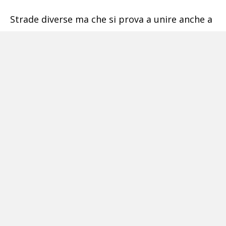
Strade diverse ma che si prova a unire anche a
Somma Vesuviana, dove il Pd sosterrà il
medico Giuseppe Bianco, mentre il Movimento
5 Stelle potrebbe sostenere la ricandidatura
dell’attuale sindaco Di Sarno che sta
costruendo una nuova coalizione. Uno
sdoppiamento su cui però continua il dialogo e
potrebbe portare a un accordo.
Potrebbe interessarti anche:
Pnrr, piani integrati urbani:
351 milioni di
euro per l’area metropolitana di Napoli
Pozzuoli,
appalti al rione Terra: indagato