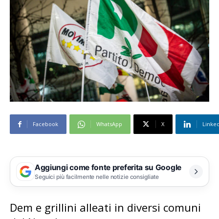
Facebook
WhatsApp
X
Linke
Aggiungi come fonte preferita su Google
Seguici più facilmente nelle notizie consigliate
Dem e grillini alleati in diversi comuni