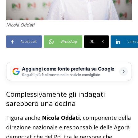
Nicola Oddati
Facebook
WhatsApp
X
Linke
Aggiungi come fonte preferita su Google
Seguici più facilmente nelle notizie consigliate
Complessivamente gli indagati
sarebbero una decina
Figura anche
Nicola Oddati
, componente della
direzione nazionale e
responsabile delle Agorà
democratiche
del Pd, tra le persone che