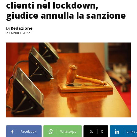
clienti nel lockdown,
giudice annulla la sanzione
Di
Redazione
29 APRILE 2022
Facebook
WhatsApp
X
Linke