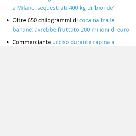
a Milano: sequestrati 400 kg di ‘bionde’
Oltre 650 chilogrammi di
cocaina tra le
banane: avrebbe fruttato 200 milioni di euro
Commerciante
ucciso durante rapina a
Boscoreale, indagate 4 persone
Acerra,
due giovani uccisi a colpi d’arma da
fuoco. Mistero sulla dinamica