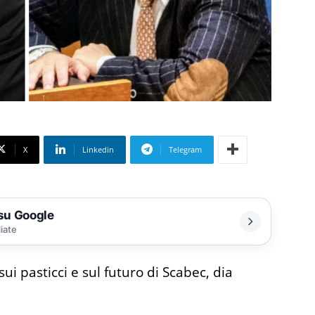
X
Linkedin
Telegram
 su Google
liate
sui pasticci e sul futuro di Scabec, dia