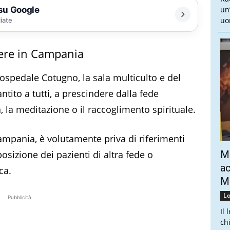
 su Google
un
uo
liate
nere in Campania
l’ospedale Cotugno, la sala multiculto e del
ntito a tutti, a prescindere dalla fede
, la meditazione o il raccoglimento spirituale.
ampania, è volutamente priva di riferimenti
posizione dei pazienti di altra fede o
Mo
ac
ca.
Mo
Lo
Pubblicità
Il 
ch