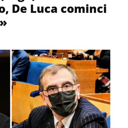
do, De Luca cominci
e»