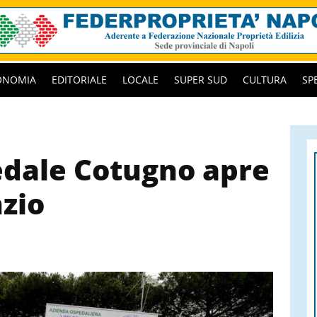
ONOMIA
EDITORIALE
LOCALE
SUPER SUD
CULTURA
SP
pedale Cotugno apre
nzio