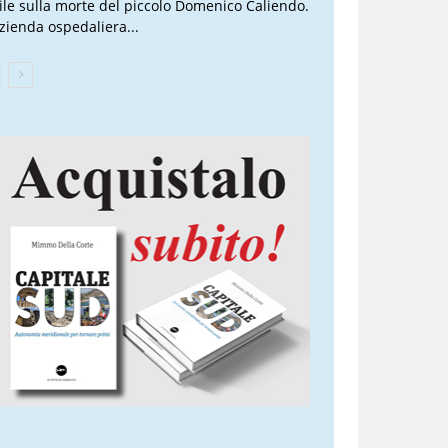
vile sulla morte del piccolo Domenico Caliendo.
Azienda ospedaliera...