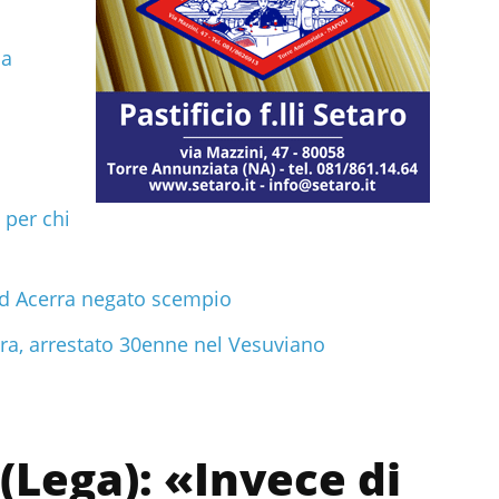
na
a
 per chi
 ad Acerra negato scempio
era, arrestato 30enne nel Vesuviano
(Lega): «Invece di