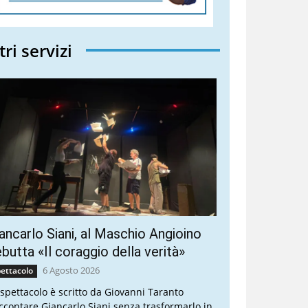
tri servizi
ancarlo Siani, al Maschio Angioino
butta «Il coraggio della verità»
6 Agosto 2026
ettacolo
 spettacolo è scritto da Giovanni Taranto
ccontare Giancarlo Siani senza trasformarlo in