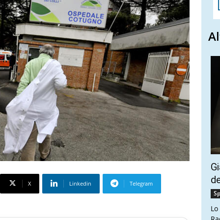
Al
Gi
de
X
Linkedin
Telegram
Sp
Lo
Ra