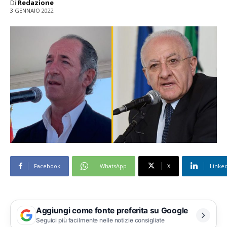
Di
Redazione
3 GENNAIO 2022
Facebook
WhatsApp
X
Linke
Aggiungi come fonte preferita su Google
Seguici più facilmente nelle notizie consigliate