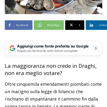
Facebook
WhatsApp
X
Linke
Aggiungi come fonte preferita su Google
Seguici più facilmente nelle notizie consigliate
La maggioranza non crede in Draghi,
non era meglio votare?
Oltre cinquemila emendamenti piombati come
un macigno sulla legge di bilancio che
rischiano di impantanare il cammino fin dalla
prima tappa in Senato. La maggior parte di