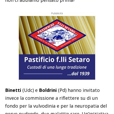
non ci abbiamo pensato prima?
Pubblicità
Binetti
(Udc) e
Boldrini
(Pd) hanno invitato
invece la commissione a riflettere su di un
fondo per la vulvodinia e per la neuropatia del
nervo pudendo, due malattie rare. Un’iniziativa