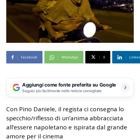
Facebook
WhatsApp
X
Linke
Aggiungi come fonte preferita su Google
Seguici più facilmente nelle notizie consigliate
Con Pino Daniele, il regista ci consegna lo
specchio/riflesso di un’anima abbracciata
all’essere napoletano e ispirata dal grande
amore per il cinema