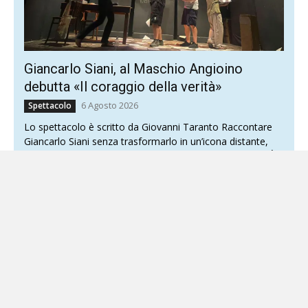
Giancarlo Siani, al Maschio Angioino
debutta «Il coraggio della verità»
6 Agosto 2026
Spettacolo
Lo spettacolo è scritto da Giovanni Taranto Raccontare
Giancarlo Siani senza trasformarlo in un’icona distante,
restituendone invece il volto di uomo, collega e amico. È...