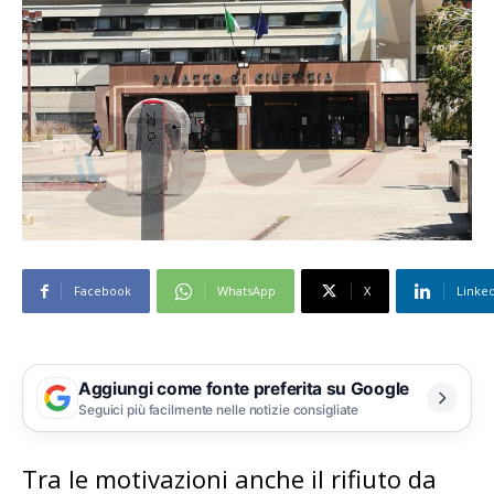
Facebook
WhatsApp
X
Linke
Aggiungi come fonte preferita su Google
Seguici più facilmente nelle notizie consigliate
Tra le motivazioni anche il rifiuto da