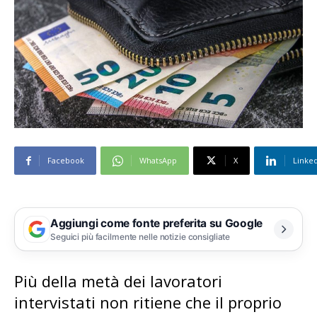
Facebook
WhatsApp
X
Linke
Aggiungi come fonte preferita su Google
Seguici più facilmente nelle notizie consigliate
Più della metà dei lavoratori
intervistati non ritiene che il proprio