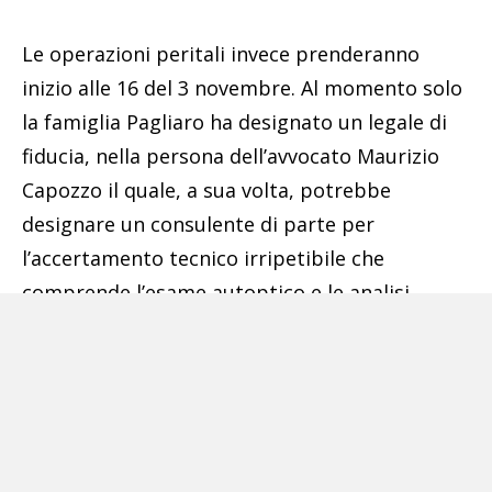
Le operazioni peritali invece prenderanno
inizio alle 16 del 3 novembre. Al momento solo
la famiglia Pagliaro ha designato un legale di
fiducia, nella persona dell’avvocato Maurizio
Capozzo il quale, a sua volta, potrebbe
designare un consulente di parte per
l’accertamento tecnico irripetibile che
comprende l’esame autoptico e le analisi
tossicologiche.
Potrebbe interessarti anche:
Puglia,
il generale Silletti responsabile
regionale dipartimento agricoltura di