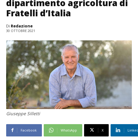
dipartimento agricoltura di
Fratelli d’Italia
Di
Redazione
30 OTTOBRE 2021
Giuseppe Silletti
Facebook
WhatsApp
X
Linke